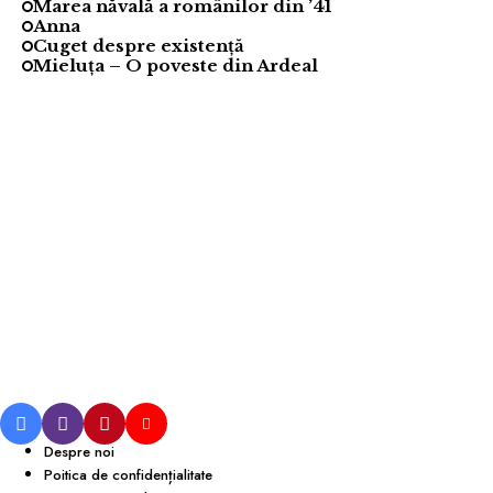
Marea năvală a românilor din ’41
Anna
Cuget despre existență
Mieluța – O poveste din Ardeal
Despre noi
Poitica de confidențialitate