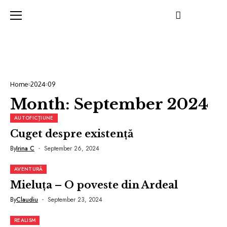
Home
2024
09
Month:
September 2024
AUTOFICȚIUNE
Cuget despre existență
By
Irina C
September 26, 2024
AVENTURĂ
Mieluța – O poveste din Ardeal
By
Claudiu
September 23, 2024
REALISM