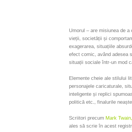
Umorul – are misiunea de a di
vieții, societății și comporta
exagerarea, situațiile absur
efect comic, având adesea s
situații sociale într-un mod 
Elemente cheie ale stilului li
personajele caricaturale, sit
inteligente și replici spumoa
politică etc., finalurile neașt
Scriitori precum
Mark Twain
ales să scrie în acest registr