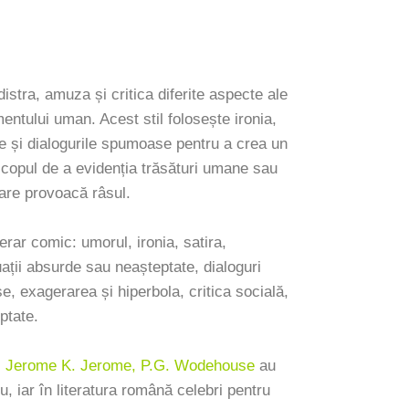
stra, amuza și critica diferite aspecte ale
mentului uman. Acest stil folosește ironia,
de și dialogurile spumoase pentru a crea un
copul de a evidenția trăsături umane sau
care provoacă râsul.
terar comic: umorul, ironia, satira,
uații absurde sau neașteptate, dialoguri
se, exagerarea și hiperbola, critica socială,
eptate.
, Jerome K. Jerome, P.G. Wodehouse
au
u, iar în literatura română celebri pentru