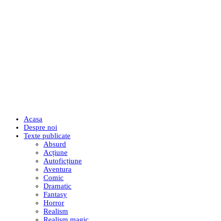
Acasa
Despre noi
Texte publicate
Absurd
Acțiune
Autoficțiune
Aventura
Comic
Dramatic
Fantasy
Horror
Realism
Realism magic