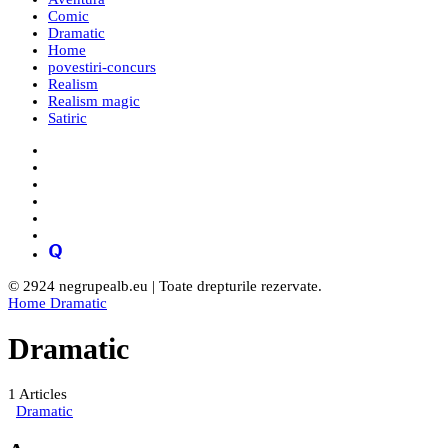
Comic
Dramatic
Home
povestiri-concurs
Realism
Realism magic
Satiric
© 2924 negrupealb.eu | Toate drepturile rezervate.
Home
Dramatic
Dramatic
1
Articles
Dramatic