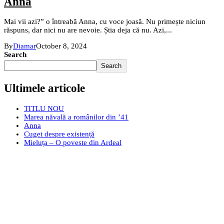
Anna
Mai vii azi?” o întreabă Anna, cu voce joasă. Nu primește niciun
răspuns, dar nici nu are nevoie. Știa deja că nu. Azi,...
By
Diamar
October 8, 2024
Search
Search
Ultimele articole
TITLU NOU
Marea năvală a românilor din ’41
Anna
Cuget despre existență
Mieluța – O poveste din Ardeal