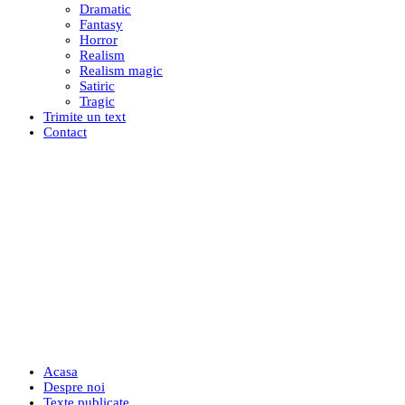
Dramatic
Fantasy
Horror
Realism
Realism magic
Satiric
Tragic
Trimite un text
Contact
Acasa
Despre noi
Texte publicate