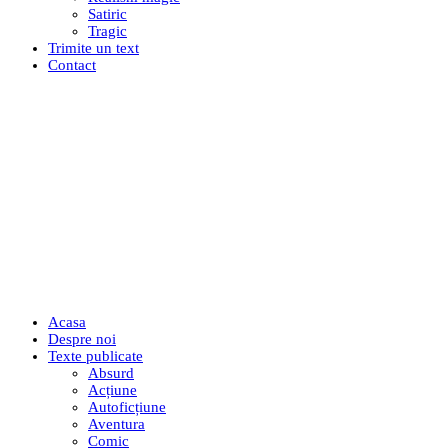
Satiric
Tragic
Trimite un text
Contact
Acasa
Despre noi
Texte publicate
Absurd
Acțiune
Autoficțiune
Aventura
Comic